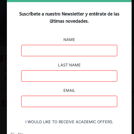
Suscríbete a nuestro Newsletter y entérate de las
últimas novedades.
NAME
Plataformas y tarifas: La FNE
LAST NAME
archiva investigación contra
Portal Inmobiliario
23.07.2025
CeCo Chile
EMAIL
8 minutos
Descargar
Guardar
I WOULD LIKE TO RECEIVE ACADEMIC OFFERS.