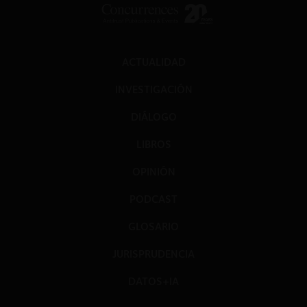
múltiples Plataformas,
facilitando así su presencia simultánea en
distintos sitios
. La Figura 1 ilustra la estructura de esta industria.
Figura 1
: Industria
ACTUALIDAD
INVESTIGACIÓN
DIÁLOGO
LIBROS
OPINIÓN
PODCAST
GLOSARIO
JURISPRUDENCIA
DATOS+IA