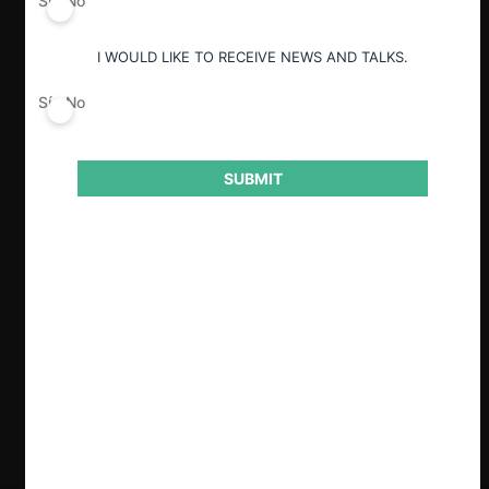
Sí
No
ESP
ENG
I WOULD LIKE TO RECEIVE NEWS AND TALKS.
Sí
No
Claves
SUBMIT
El 26 de mayo de 2025, la FNE archivó
una investigación contra Portal
Inmobiliario (Mercado Libre), iniciada
tras denuncias que cuestionaban ciertas
modificaciones tarifarias y promociones
aplicadas por la plataforma a corredoras
de propiedades.
Las denuncias se centraron en tres
conductas: el cobro adicional por usuario
dentro de una cuenta, descuentos
agresivos dirigidos a corredoras