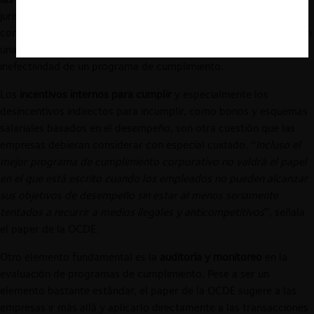
jurisdicciones como EE.UU., Alemania, España y Canadá
consideran la participación de la alta dirección de una empresa en
una conducta anticompetitiva como una prueba sólida de la
inefectividad de un programa de cumplimiento.
Los
incentivos internos para cumplir
y especialmente los
desincentivos indirectos para incumplir, como bonos y esquemas
salariales basados en el desempeño, son otra cuestión que las
empresas debieran considerar con especial cuidado. “
Incluso el
mejor programa de cumplimiento corporativo no valdrá el papel
en el que está escrito cuando los empleados no pueden alcanzar
sus objetivos de desempeño sin estar al menos seriamente
tentados a recurrir a medios ilegales y anticompetitivos
”, señala
el paper de la OCDE.
Otro elemento fundamental es la
auditoría y monitoreo
en la
evaluación de programas de cumplimiento. Pese a ser un
elemento bastante estándar, el paper de la OCDE sugiere a las
empresas ir más allá y aplicarlo directamente a las transacciones