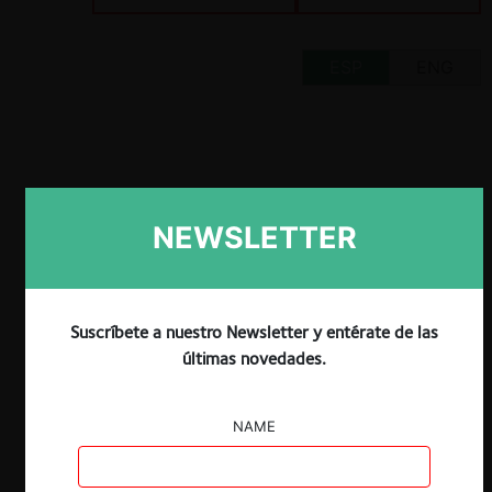
ESP
ENG
Claves
NEWSLETTER
El documento “Competition Compliance
Programmes” lanzado por la OCDE da
cuenta de los diversos avances de las
Suscríbete a nuestro Newsletter y entérate de las
autoridades de competencia en materia
de compliance desde el año 2011,
últimas novedades.
época en que se discutió por última vez
esta materia al alero del organismo.
NAME
Muchas autoridades han cambiado su
política de reconocimiento a los