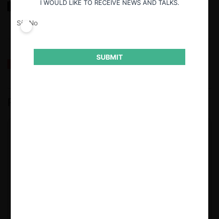
I WOULD LIKE TO RECEIVE NEWS AND TALKS.
Reflexiones sobre las decisiones de la Comisión
Antidistorsiones y sus desafíos futuros
Sí
No
SUBMIT
La fusión Paramount / Warner Bros: el viaje de un gigante
PODCAST DESTACADO