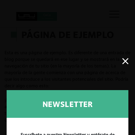
PÁGINA DE EJEMPLO
Esta es una página de ejemplo. Es diferente de una entrada de
blog porque se quedará en ese lugar y se mostrará en la
navegación de tu sitio (en la mayoría de los temas). La
mayoría de la gente comienza con una página de acerca de
que los introduce a los visitantes potenciales del sitio. Podría
decir algo como esto:
¡Hola! Soy un Mensajero en bici durante el día, aspirante a
NEWSLETTER
actor de noche, y este es mi sitio Web. Vivo en los Ángeles,
tengo un gran perro llamado Jack, y me gustan las piñas
coladas. (Y estar atrapados en la lluvia.)
… o algo así:
Suscríbete a nuestro Newsletter y entérate de