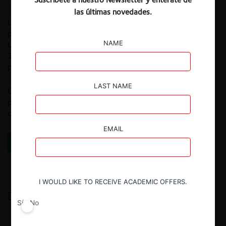
las últimas novedades.
La Empresa Cosas XYZ fue fundada en 1971, y ha estado
proporcionando cosas de calidad al público desde entonces.
NAME
Ubicado en la ciudad de Gotham, XYZ emplea a más de
2.000 personas y hace todo tipo de cosas impresionantes
para la comunidad gótica.
LAST NAME
Como nuevo usuario de WordPress, debes ir a
tu Dashboard
para eliminar esta página, y así crear nuevas páginas para su
contenido. ¡Que te diviertas!
EMAIL
DESCARGAR GUÍA DE REFERENCIAS
I WOULD LIKE TO RECEIVE ACADEMIC OFFERS.
DESTACADOS
Sí
No