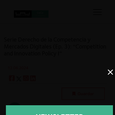
Serie Derecho de la Competencia y
Mercados Digitales (Ep. 3): “Competition
and Innovation Policy I”
12.06.2024
Guardar
Geoffrey Manne