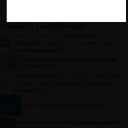
StatPak (WAMS) study” (16 de febrero de 2023.
https://www.whitecase.com/insight-our-thinking/2022-global-
merger-control-toughening-merger-control
También te puede interesar:
A tomarlo en serio: La rigurosidad de las
investigaciones y sanciones en materia de libre
competencia en el Perú
Distribución eléctrica en Lima Metropolitana:
¿Monopolio chino?
ForoCompetencia: Fortalezas y debilidades de las
autoridades de competencia de Chile, Colombia,
Ecuador y Perú
INDECOPI y la Tentación del Fracaso
Lanzamiento de CeCo-Perú: la tercera alianza