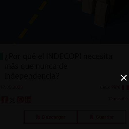
¿Por qué el INDECOPI necesita
más que nunca de
independencia?
17.05.2023
CeCo Perú
12 minutos
Descargar
Guardar