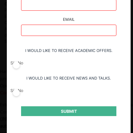
Omar Alvarado E.
Abogado, Pontificia Universidad Católica del
Perú. Master of Science en Regulación por la London School of
Economics and Political Science. Socio de las áreas de
EMAIL
Competencia y Propiedad Intelectual de Diez Canseco
Abogados y profesor de competencia en pregrado y posgrado
de la Universidad Peruana de Ciencias Aplicadas. Trabajó en la
Sala de Competencia del INDECOPI entre el 2007 y 2013
I WOULD LIKE TO RECEIVE ACADEMIC OFFERS.
Sí
No
Han transcurrido casi dos años desde la entrada en vigencia, en
junio de 2021, de la Ley que establece el Control Previo de
I WOULD LIKE TO RECEIVE NEWS AND TALKS.
Operaciones de Concentración Empresarial
(Ley de
Sí
No
Concentraciones
)
.
Este
cuerpo normativo
dota al Instituto Nacional de Defensa de la
SUBMIT
Competencia y de la Protección de la propiedad Intelectual
(
INDECOPI
) de un
gran poder
. Esto, pues la agencia está
autorizada a prohibir transacciones
si las partes no acreditan que