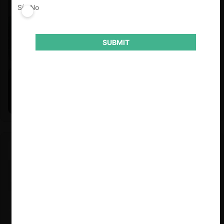
Sí
No
SUBMIT
Felipe Castro y Mauricio Garetto |
24.06.2026
Estudio de mercado de la educación (con Felipe Castro y
Mauricio Garetto)