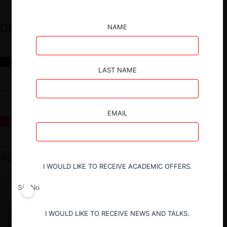
DESTACADOS
NAME
Reflexiones sobre las decisiones de la Comisión Antidistorsiones y
sus desafíos futuros
LAST NAME
EMAIL
La fusión Paramount / Warner Bros: el viaje de un gigante
PODCAST DESTACADO
I WOULD LIKE TO RECEIVE ACADEMIC OFFERS.
Sí
No
I WOULD LIKE TO RECEIVE NEWS AND TALKS.