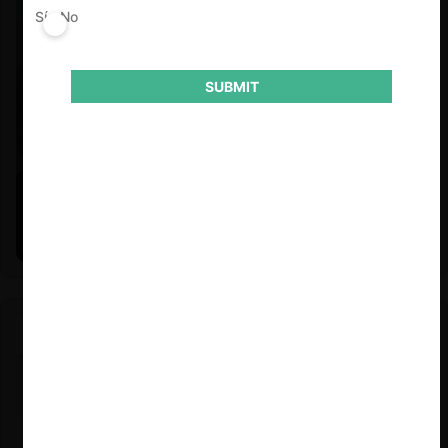
Sí
No
SUBMIT
Felipe Castro y Mauricio Garetto |
24.06.2026
Estudio de mercado de la educación (con Felipe Castro y
Mauricio Garetto)