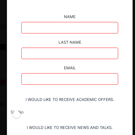
NAME
DESTACADOS
LAST NAME
Reflexiones sobre las decisiones de la Comisión Antidistorsiones y
sus desafíos futuros
EMAIL
La fusión Paramount / Warner Bros: el viaje de un gigante
I WOULD LIKE TO RECEIVE ACADEMIC OFFERS.
PODCAST DESTACADO
Sí
No
I WOULD LIKE TO RECEIVE NEWS AND TALKS.