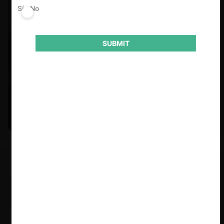
Sí
No
SUBMIT
Felipe Castro y Mauricio Garetto |
24.06.2026
Estudio de mercado de la educación (con Felipe Castro y
Mauricio Garetto)