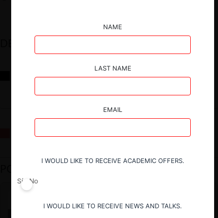
NAME
DESTACADOS
LAST NAME
Reflexiones sobre las decisiones de la Comisión Antidistorsiones y
sus desafíos futuros
EMAIL
La fusión Paramount / Warner Bros: el viaje de un gigante
I WOULD LIKE TO RECEIVE ACADEMIC OFFERS.
PODCAST DESTACADO
Sí
No
I WOULD LIKE TO RECEIVE NEWS AND TALKS.