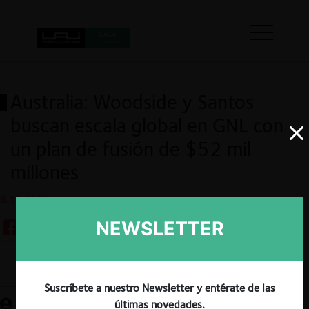
Australia: Woodside y Santos
buscan escala global en GNL con
un plan de fusión de $52 mil
millones
8.12.2023
NEWSLETTER
Guardar
Suscríbete a nuestro Newsletter y entérate de las
últimas novedades.