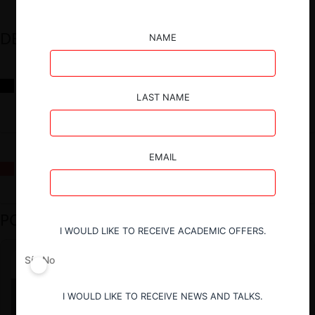
DESTACADOS
NAME
Reflexiones sobre las decisiones de la Comisión Antidistorsiones y
sus desafíos futuros
LAST NAME
EMAIL
La fusión Paramount / Warner Bros: el viaje de un gigante
PODCAST DESTACADO
I WOULD LIKE TO RECEIVE ACADEMIC OFFERS.
Sí
No
I WOULD LIKE TO RECEIVE NEWS AND TALKS.