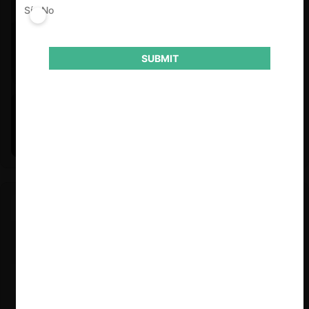
Sí
No
SUBMIT
Felipe Castro y Mauricio Garetto |
24.06.2026
Estudio de mercado de la educación (con Felipe Castro y
Mauricio Garetto)