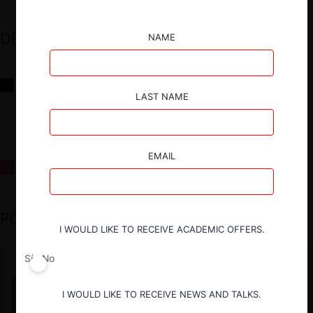
DESTACADOS
NAME
Reflexiones sobre las decisiones de la Comisión Antidistorsiones y
sus desafíos futuros
LAST NAME
EMAIL
La fusión Paramount / Warner Bros: el viaje de un gigante
PODCAST DESTACADO
I WOULD LIKE TO RECEIVE ACADEMIC OFFERS.
Sí
No
I WOULD LIKE TO RECEIVE NEWS AND TALKS.