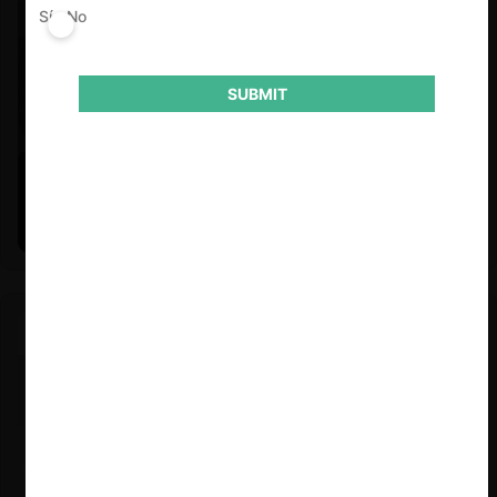
Sí
No
SUBMIT
Felipe Castro y Mauricio Garetto |
24.06.2026
Estudio de mercado de la educación (con Felipe Castro y
Mauricio Garetto)