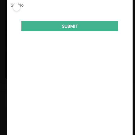
Sí
No
SUBMIT
Felipe Castro y Mauricio Garetto |
24.06.2026
Estudio de mercado de la educación (con Felipe Castro y
Mauricio Garetto)