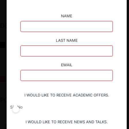
NAME
DESTACADOS
LAST NAME
Reflexiones sobre las decisiones de la Comisión Antidistorsiones y
sus desafíos futuros
EMAIL
La fusión Paramount / Warner Bros: el viaje de un gigante
I WOULD LIKE TO RECEIVE ACADEMIC OFFERS.
PODCAST DESTACADO
Sí
No
I WOULD LIKE TO RECEIVE NEWS AND TALKS.