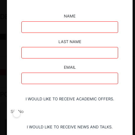
DESTACADOS
NAME
Reflexiones sobre las decisiones de la Comisión Antidistorsiones y
sus desafíos futuros
LAST NAME
EMAIL
La fusión Paramount / Warner Bros: el viaje de un gigante
PODCAST DESTACADO
I WOULD LIKE TO RECEIVE ACADEMIC OFFERS.
Sí
No
I WOULD LIKE TO RECEIVE NEWS AND TALKS.