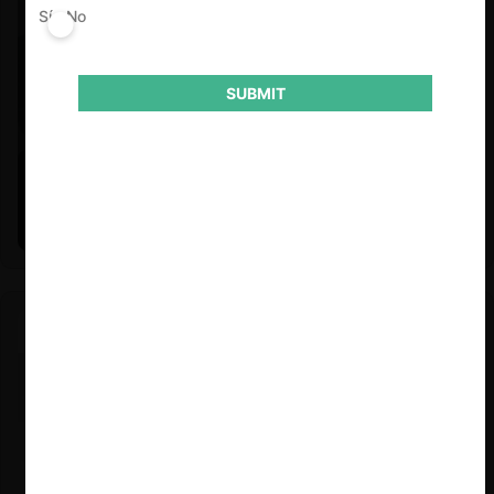
Sí
No
SUBMIT
Felipe Castro y Mauricio Garetto |
24.06.2026
Estudio de mercado de la educación (con Felipe Castro y
Mauricio Garetto)