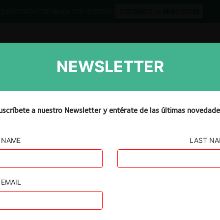
QUIPO
CONTACTO
PUBLICA CON NOSOTROS
SUSCRÍBETE AL NEWSLETTER
NEWSLETTER
Libros
Opinión
Podcast
ada compensará a
uscríbete a nuestro Newsletter y entérate de las últimas novedade
rdo con el SERNAC por
NAME
LAST N
tos
EMAIL