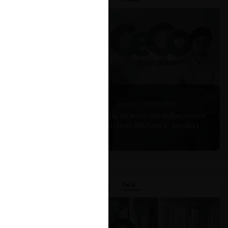
Michael E. Jacobs |
21.01.2026
La historia reciente del enforcement
en EE.UU. (con Michael E. Jacobs)