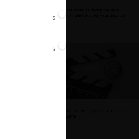
ar
Reflexiones sobre las decisiones de la
Comisión Antidistorsiones y sus desafíos
Sí
No
futuros
Sí
No
La fusión Paramount / Warner Bros: el viaje
de un gigante