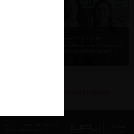
Nicole Nehme Z. |
12.11.2025
El arte del Derecho y el traspaso de
los legados (con Nicole Nehme)
VER MÁS PODCAST
Av. Presidente Errázuriz 3485, Las
Condes, Santiago de Chile.