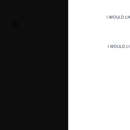
I WOULD LI
I WOULD L