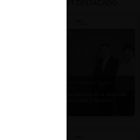
PODCAST DESTACADO
Felipe Castro y Mauricio Garetto |
24.06.2026
Estudio de mercado de la educación
(con Felipe Castro y Mauricio
Garetto)