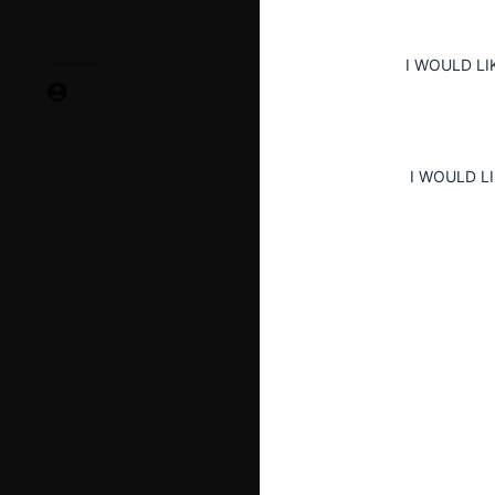
I WOULD LI
I WOULD L