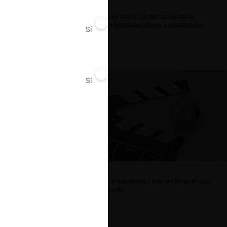
ar
Reflexiones sobre las decisiones de la
Comisión Antidistorsiones y sus desafíos
Sí
No
futuros
Sí
No
La fusión Paramount / Warner Bros: el viaje
de un gigante