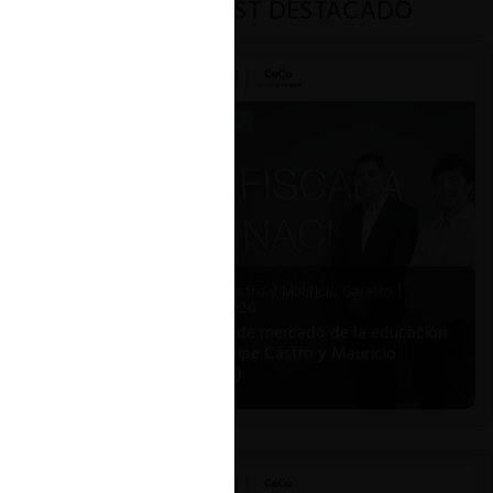
PODCAST DESTACADO
Felipe Castro y Mauricio Garetto |
24.06.2026
Estudio de mercado de la educación
(con Felipe Castro y Mauricio
Garetto)