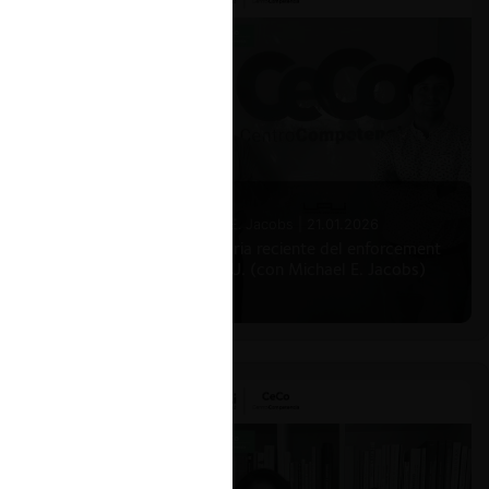
Michael E. Jacobs |
21.01.2026
La historia reciente del enforcement
en EE.UU. (con Michael E. Jacobs)