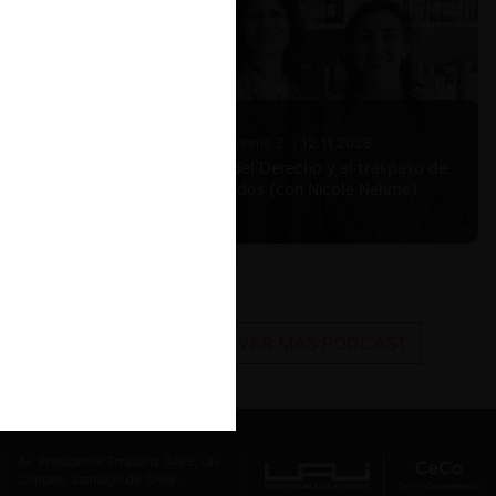
Nicole Nehme Z. |
12.11.2025
El arte del Derecho y el traspaso de
los legados (con Nicole Nehme)
VER MÁS PODCAST
Av. Presidente Errázuriz 3485, Las
Condes, Santiago de Chile.