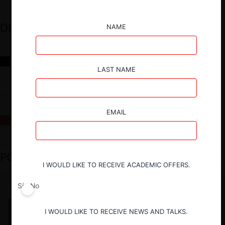
DESTACADOS
NAME
Reflexiones sobre las decisiones de la Comisión Antidistorsiones y
sus desafíos futuros
LAST NAME
EMAIL
La fusión Paramount / Warner Bros: el viaje de un gigante
PODCAST DESTACADO
I WOULD LIKE TO RECEIVE ACADEMIC OFFERS.
Sí
No
I WOULD LIKE TO RECEIVE NEWS AND TALKS.