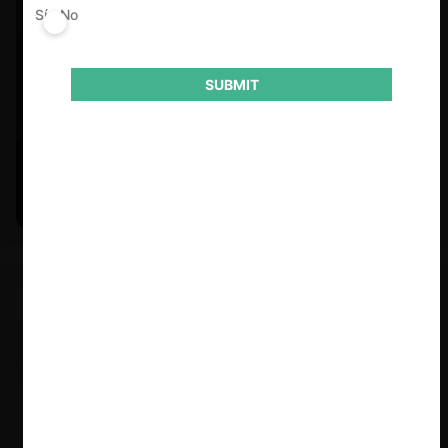
Sí
No
SUBMIT
Felipe Castro y Mauricio Garetto |
24.06.2026
Estudio de mercado de la educación (con Felipe Castro y
Mauricio Garetto)