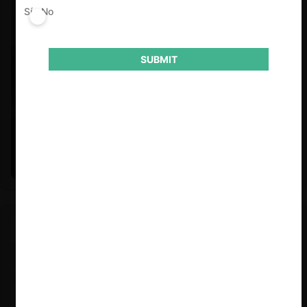
Sí
No
SUBMIT
Felipe Castro y Mauricio Garetto |
24.06.2026
Estudio de mercado de la educación (con Felipe Castro y
Mauricio Garetto)