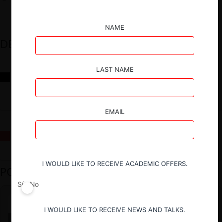
NAME
DESTACADOS
LAST NAME
Reflexiones sobre las decisiones de la Comisión Antidistorsiones y
sus desafíos futuros
EMAIL
La fusión Paramount / Warner Bros: el viaje de un gigante
I WOULD LIKE TO RECEIVE ACADEMIC OFFERS.
PODCAST DESTACADO
Sí
No
I WOULD LIKE TO RECEIVE NEWS AND TALKS.