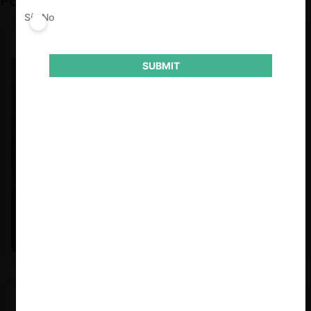
PODCAST DESTACADO
Sí
No
SUBMIT
Felipe Castro y Mauricio Garetto |
24.06.2026
Estudio de mercado de la educación (con Felipe Castro y
Mauricio Garetto)