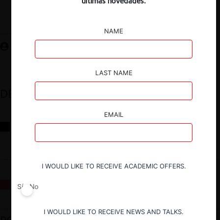
últimas novedades.
Guardar
NAME
LAST NAME
DESTACADOS
EMAIL
Reflexiones sobre las decisiones de la Comisión Antidistorsiones y
sus desafíos futuros
I WOULD LIKE TO RECEIVE ACADEMIC OFFERS.
La fusión Paramount / Warner Bros: el viaje de un gigante
Sí
No
I WOULD LIKE TO RECEIVE NEWS AND TALKS.