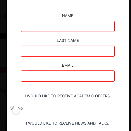
DESTACADOS
NAME
Reflexiones sobre las decisiones de la Comisión Antidistorsiones y
sus desafíos futuros
LAST NAME
EMAIL
La fusión Paramount / Warner Bros: el viaje de un gigante
PODCAST DESTACADO
I WOULD LIKE TO RECEIVE ACADEMIC OFFERS.
Sí
No
I WOULD LIKE TO RECEIVE NEWS AND TALKS.