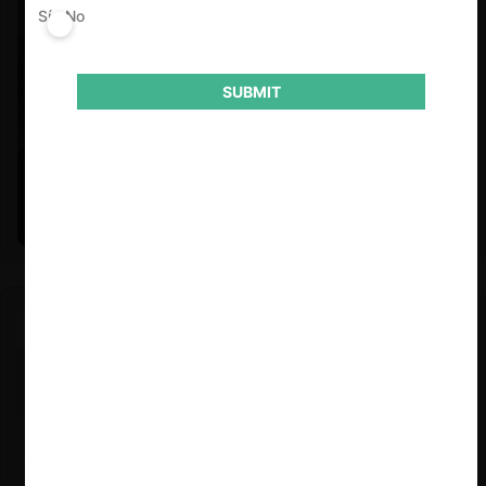
Sí
No
SUBMIT
Felipe Castro y Mauricio Garetto |
24.06.2026
Estudio de mercado de la educación (con Felipe Castro y
Mauricio Garetto)