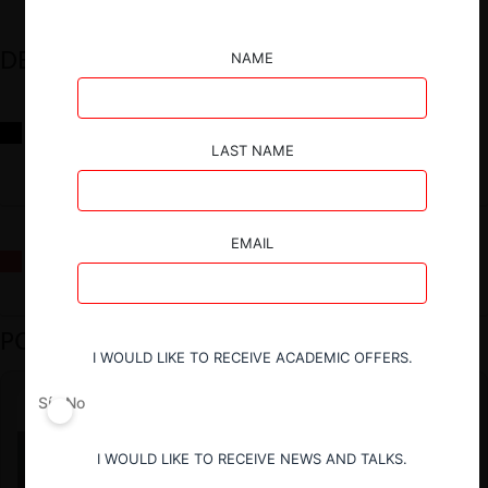
DESTACADOS
NAME
Reflexiones sobre las decisiones de la Comisión Antidistorsiones y
sus desafíos futuros
LAST NAME
EMAIL
La fusión Paramount / Warner Bros: el viaje de un gigante
PODCAST DESTACADO
I WOULD LIKE TO RECEIVE ACADEMIC OFFERS.
Sí
No
I WOULD LIKE TO RECEIVE NEWS AND TALKS.