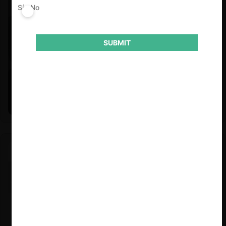
Sí
No
SUBMIT
Felipe Castro y Mauricio Garetto |
24.06.2026
Estudio de mercado de la educación (con Felipe Castro y
Mauricio Garetto)