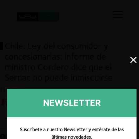
Chile: Ley del consumidor y
concesionarias: informe de
ministro Cordero dice que el
Sernac no puede inmiscuirse
15.12.2023
NEWSLETTER
Guardar
Suscríbete a nuestro Newsletter y entérate de las
últimas novedades.