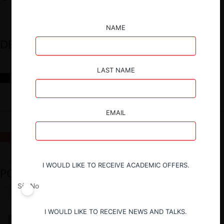
NAME
DESTACADOS
LAST NAME
Reflexiones sobre las decisiones de la Comisión Antidistorsiones y
sus desafíos futuros
EMAIL
La fusión Paramount / Warner Bros: el viaje de un gigante
I WOULD LIKE TO RECEIVE ACADEMIC OFFERS.
PODCAST DESTACADO
Sí
No
I WOULD LIKE TO RECEIVE NEWS AND TALKS.