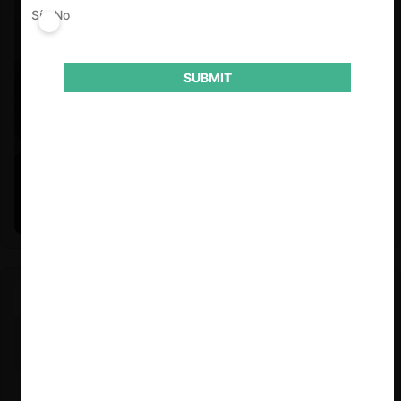
Sí
No
SUBMIT
Felipe Castro y Mauricio Garetto |
24.06.2026
Estudio de mercado de la educación (con Felipe Castro y
Mauricio Garetto)