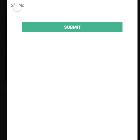
Sí
No
SUBMIT
Felipe Castro y Mauricio Garetto |
24.06.2026
Estudio de mercado de la educación (con Felipe Castro y
Mauricio Garetto)