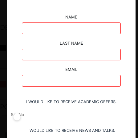
NAME
DESTACADOS
LAST NAME
Reflexiones sobre las decisiones de la Comisión Antidistorsiones y
sus desafíos futuros
EMAIL
La fusión Paramount / Warner Bros: el viaje de un gigante
I WOULD LIKE TO RECEIVE ACADEMIC OFFERS.
PODCAST DESTACADO
Sí
No
I WOULD LIKE TO RECEIVE NEWS AND TALKS.