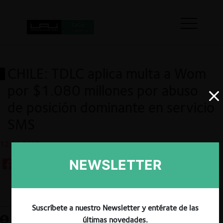
CHILE: TDLC aplica multa a Wom
por $1.080 millones por abuso
de posición dominante en servicio
SMS
12.06.2025
NEWSLETTER
Guardar
Suscríbete a nuestro Newsletter y entérate de las
últimas novedades.