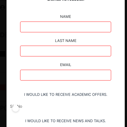
NAME
DESTACADOS
LAST NAME
Reflexiones sobre las decisiones de la Comisión Antidistorsiones y
sus desafíos futuros
EMAIL
La fusión Paramount / Warner Bros: el viaje de un gigante
I WOULD LIKE TO RECEIVE ACADEMIC OFFERS.
PODCAST DESTACADO
Sí
No
I WOULD LIKE TO RECEIVE NEWS AND TALKS.