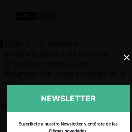
Chile: TDLC aprueba
modificaciones a las bases de
licitación propuestas por
ReSimple con observaciones de la
FNE
17.12.2024
NEWSLETTER
Suscríbete a nuestro Newsletter y entérate de las
Guardar
últimas novedades.