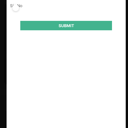
Sí
No
SUBMIT
Felipe Castro y Mauricio Garetto |
24.06.2026
Estudio de mercado de la educación (con Felipe Castro y
Mauricio Garetto)