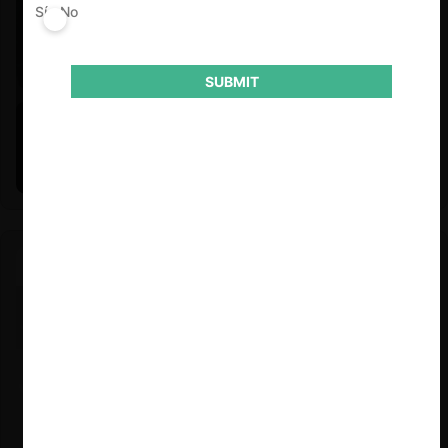
Sí
No
SUBMIT
Felipe Castro y Mauricio Garetto |
24.06.2026
Estudio de mercado de la educación (con Felipe Castro y
Mauricio Garetto)