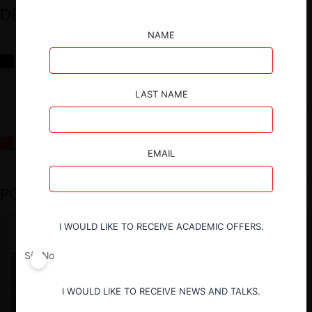
DESTACADOS
NAME
Reflexiones sobre las decisiones de la Comisión Antidistorsiones y
sus desafíos futuros
LAST NAME
La fusión Paramount / Warner Bros: el viaje de un gigante
EMAIL
PODCAST DESTACADO
I WOULD LIKE TO RECEIVE ACADEMIC OFFERS.
Sí
No
I WOULD LIKE TO RECEIVE NEWS AND TALKS.