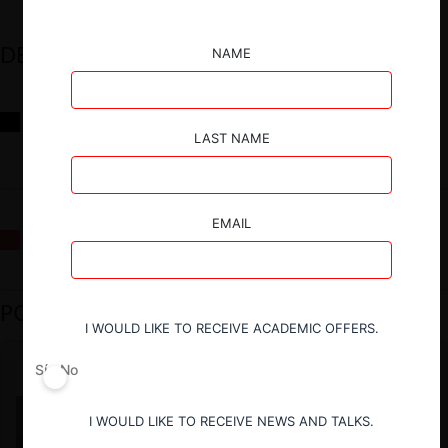
DESTACADOS
NAME
Reflexiones sobre las decisiones de la Comisión Antidistorsiones y
sus desafíos futuros
LAST NAME
EMAIL
La fusión Paramount / Warner Bros: el viaje de un gigante
PODCAST DESTACADO
I WOULD LIKE TO RECEIVE ACADEMIC OFFERS.
Sí
No
I WOULD LIKE TO RECEIVE NEWS AND TALKS.