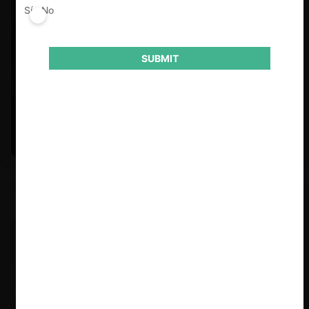
Sí
No
SUBMIT
Felipe Castro y Mauricio Garetto |
24.06.2026
Estudio de mercado de la educación (con Felipe Castro y
Mauricio Garetto)