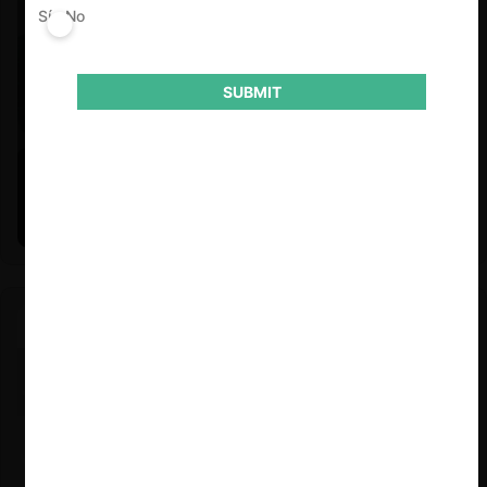
Sí
No
SUBMIT
Felipe Castro y Mauricio Garetto |
24.06.2026
Estudio de mercado de la educación (con Felipe Castro y
Mauricio Garetto)