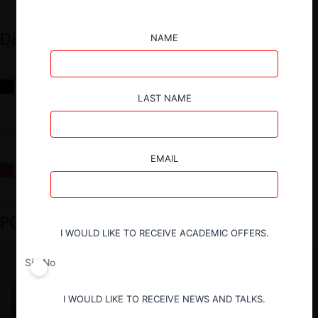
DESTACADOS
NAME
Reflexiones sobre las decisiones de la Comisión Antidistorsiones y
sus desafíos futuros
LAST NAME
EMAIL
La fusión Paramount / Warner Bros: el viaje de un gigante
PODCAST DESTACADO
I WOULD LIKE TO RECEIVE ACADEMIC OFFERS.
Sí
No
I WOULD LIKE TO RECEIVE NEWS AND TALKS.