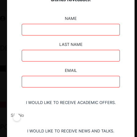
Guardar
NAME
LAST NAME
DESTACADOS
Reflexiones sobre las decisiones de la Comisión Antidistorsiones y
EMAIL
sus desafíos futuros
I WOULD LIKE TO RECEIVE ACADEMIC OFFERS.
La fusión Paramount / Warner Bros: el viaje de un gigante
Sí
No
PODCAST DESTACADO
I WOULD LIKE TO RECEIVE NEWS AND TALKS.