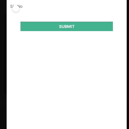
Sí
No
SUBMIT
Felipe Castro y Mauricio Garetto |
24.06.2026
Estudio de mercado de la educación (con Felipe Castro y
Mauricio Garetto)