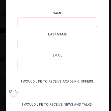
DESTACADOS
NAME
Reflexiones sobre las decisiones de la Comisión Antidistorsiones y
sus desafíos futuros
LAST NAME
EMAIL
La fusión Paramount / Warner Bros: el viaje de un gigante
PODCAST DESTACADO
I WOULD LIKE TO RECEIVE ACADEMIC OFFERS.
Sí
No
I WOULD LIKE TO RECEIVE NEWS AND TALKS.