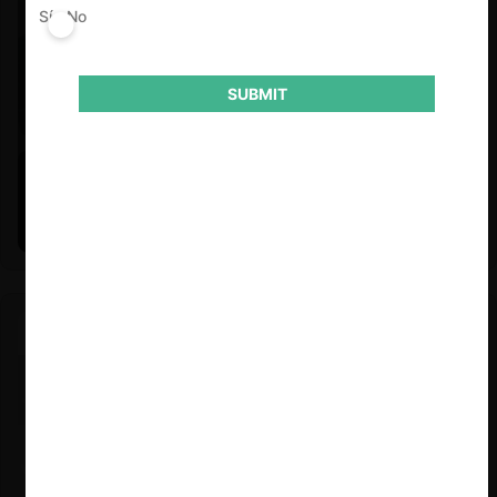
Sí
No
SUBMIT
Felipe Castro y Mauricio Garetto |
24.06.2026
Estudio de mercado de la educación (con Felipe Castro y
Mauricio Garetto)