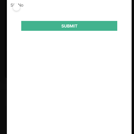
Sí
No
SUBMIT
Felipe Castro y Mauricio Garetto |
24.06.2026
Estudio de mercado de la educación (con Felipe Castro y
Mauricio Garetto)