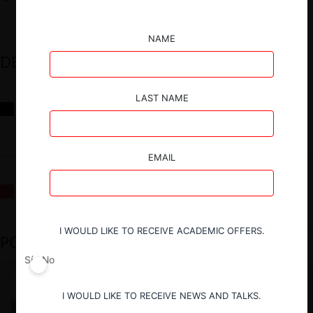
NAME
DESTACADOS
LAST NAME
Reflexiones sobre las decisiones de la Comisión Antidistorsiones y
sus desafíos futuros
EMAIL
La fusión Paramount / Warner Bros: el viaje de un gigante
I WOULD LIKE TO RECEIVE ACADEMIC OFFERS.
PODCAST DESTACADO
Sí
No
I WOULD LIKE TO RECEIVE NEWS AND TALKS.