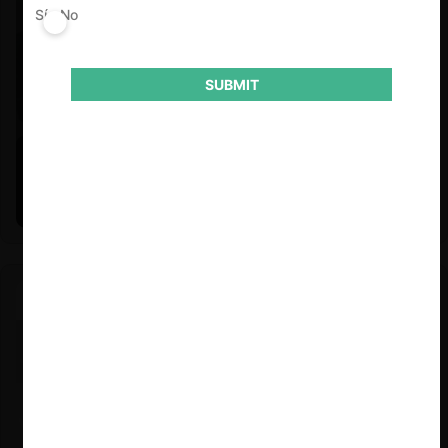
Sí
No
SUBMIT
Felipe Castro y Mauricio Garetto |
24.06.2026
Estudio de mercado de la educación (con Felipe Castro y
Mauricio Garetto)