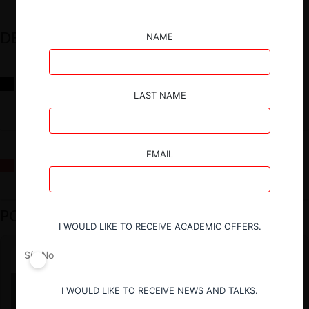
DESTACADOS
NAME
Reflexiones sobre las decisiones de la Comisión Antidistorsiones y
sus desafíos futuros
LAST NAME
EMAIL
La fusión Paramount / Warner Bros: el viaje de un gigante
PODCAST DESTACADO
I WOULD LIKE TO RECEIVE ACADEMIC OFFERS.
Sí
No
I WOULD LIKE TO RECEIVE NEWS AND TALKS.