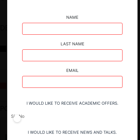
NAME
DESTACADOS
LAST NAME
Reflexiones sobre las decisiones de la Comisión Antidistorsiones y
sus desafíos futuros
EMAIL
La fusión Paramount / Warner Bros: el viaje de un gigante
I WOULD LIKE TO RECEIVE ACADEMIC OFFERS.
PODCAST DESTACADO
Sí
No
I WOULD LIKE TO RECEIVE NEWS AND TALKS.