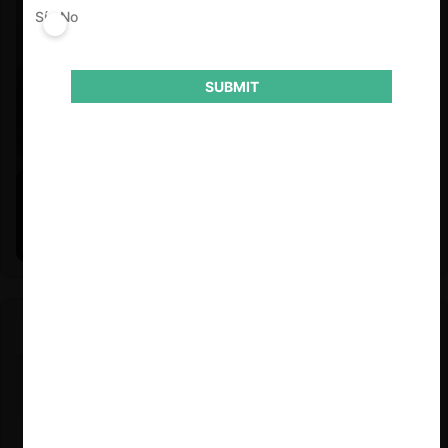
Sí
No
SUBMIT
Felipe Castro y Mauricio Garetto |
24.06.2026
Estudio de mercado de la educación (con Felipe Castro y
Mauricio Garetto)