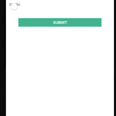
Sí
No
SUBMIT
Felipe Castro y Mauricio Garetto |
24.06.2026
Estudio de mercado de la educación (con Felipe Castro y
Mauricio Garetto)