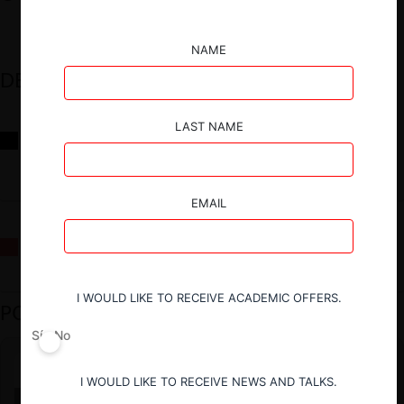
NAME
DESTACADOS
LAST NAME
Reflexiones sobre las decisiones de la Comisión Antidistorsiones y
sus desafíos futuros
EMAIL
La fusión Paramount / Warner Bros: el viaje de un gigante
I WOULD LIKE TO RECEIVE ACADEMIC OFFERS.
PODCAST DESTACADO
Sí
No
I WOULD LIKE TO RECEIVE NEWS AND TALKS.