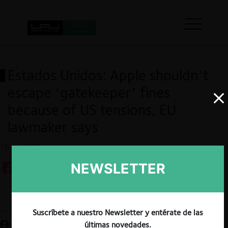
Estados Unidos: Apple shouldn’t
escape ‘gatekeeper’ fines
because of US tensions, EU
lawmaker says
10.01.2025
NEWSLETTER
Guardar
Suscríbete a nuestro Newsletter y entérate de las
últimas novedades.