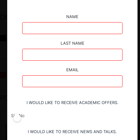
DESTACADOS
NAME
Reflexiones sobre las decisiones de la Comisión Antidistorsiones y
sus desafíos futuros
LAST NAME
EMAIL
La fusión Paramount / Warner Bros: el viaje de un gigante
PODCAST DESTACADO
I WOULD LIKE TO RECEIVE ACADEMIC OFFERS.
Sí
No
I WOULD LIKE TO RECEIVE NEWS AND TALKS.