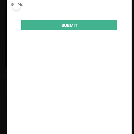
Sí
No
SUBMIT
Felipe Castro y Mauricio Garetto |
24.06.2026
Estudio de mercado de la educación (con Felipe Castro y
Mauricio Garetto)