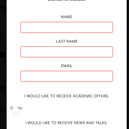
NAME
DESTACADOS
LAST NAME
Reflexiones sobre las decisiones de la Comisión Antidistorsiones y
sus desafíos futuros
EMAIL
La fusión Paramount / Warner Bros: el viaje de un gigante
I WOULD LIKE TO RECEIVE ACADEMIC OFFERS.
PODCAST DESTACADO
Sí
No
I WOULD LIKE TO RECEIVE NEWS AND TALKS.