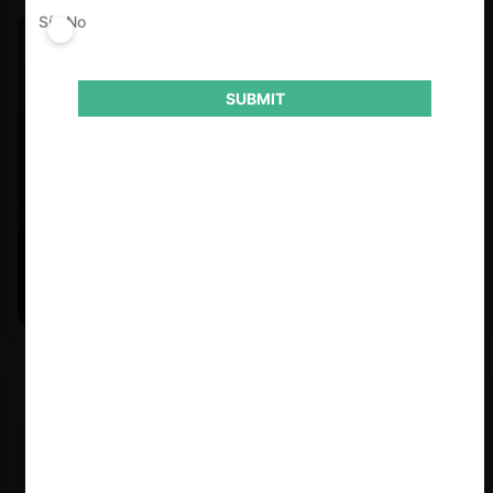
Sí
No
SUBMIT
Felipe Castro y Mauricio Garetto |
24.06.2026
Estudio de mercado de la educación (con Felipe Castro y
Mauricio Garetto)