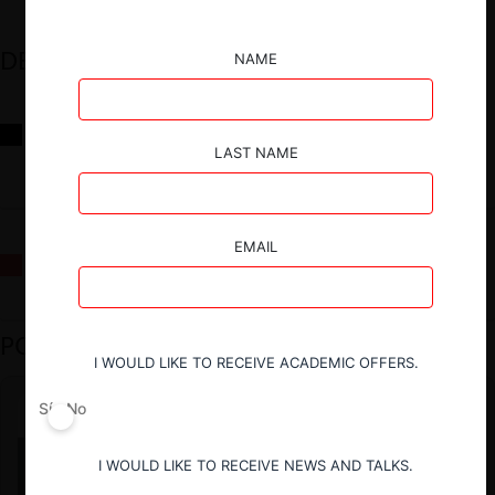
DESTACADOS
NAME
Reflexiones sobre las decisiones de la Comisión Antidistorsiones y
sus desafíos futuros
LAST NAME
EMAIL
La fusión Paramount / Warner Bros: el viaje de un gigante
PODCAST DESTACADO
I WOULD LIKE TO RECEIVE ACADEMIC OFFERS.
Sí
No
I WOULD LIKE TO RECEIVE NEWS AND TALKS.