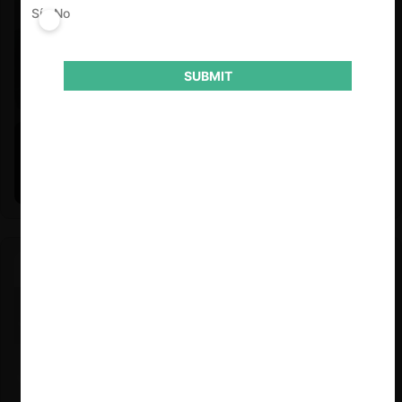
Sí
No
SUBMIT
Felipe Castro y Mauricio Garetto |
24.06.2026
Estudio de mercado de la educación (con Felipe Castro y
Mauricio Garetto)