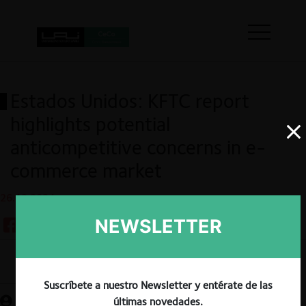
Estados Unidos: KFTC report
highlights potential
anticompetitive concerns in e-
commerce market
26.12.2024
NEWSLETTER
Guardar
Suscríbete a nuestro Newsletter y entérate de las
últimas novedades.