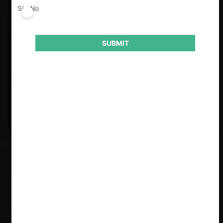
Sí
No
SUBMIT
Felipe Castro y Mauricio Garetto |
24.06.2026
Estudio de mercado de la educación (con Felipe Castro y
Mauricio Garetto)