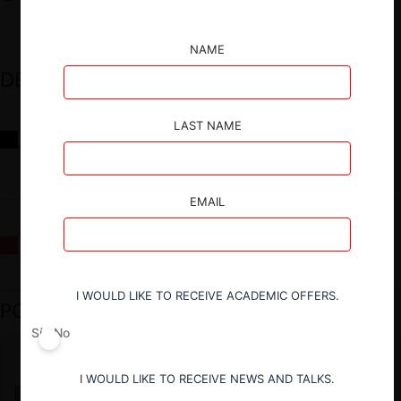
NAME
DESTACADOS
LAST NAME
Reflexiones sobre las decisiones de la Comisión Antidistorsiones y
sus desafíos futuros
EMAIL
La fusión Paramount / Warner Bros: el viaje de un gigante
I WOULD LIKE TO RECEIVE ACADEMIC OFFERS.
PODCAST DESTACADO
Sí
No
I WOULD LIKE TO RECEIVE NEWS AND TALKS.