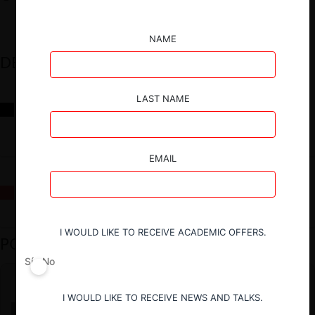
NAME
DESTACADOS
LAST NAME
Reflexiones sobre las decisiones de la Comisión Antidistorsiones y
sus desafíos futuros
EMAIL
La fusión Paramount / Warner Bros: el viaje de un gigante
I WOULD LIKE TO RECEIVE ACADEMIC OFFERS.
PODCAST DESTACADO
Sí
No
I WOULD LIKE TO RECEIVE NEWS AND TALKS.