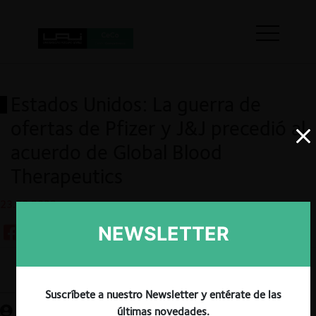
Estados Unidos: La guerra de
ofertas de Pfizer y J&J precedió al
acuerdo de Global Blood
Therapeutics
23.08.2022
NEWSLETTER
Guardar
Suscríbete a nuestro Newsletter y entérate de las
últimas novedades.