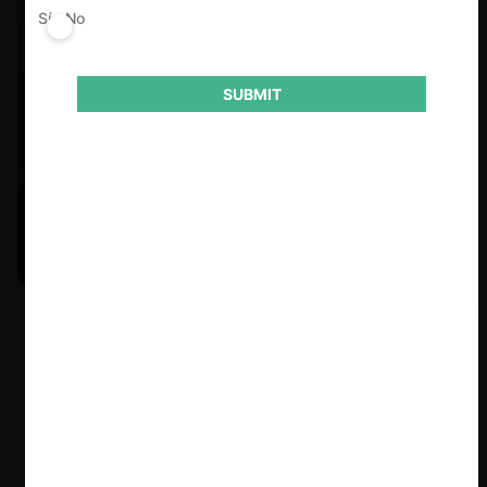
Sí
No
SUBMIT
Felipe Castro y Mauricio Garetto |
24.06.2026
Estudio de mercado de la educación (con Felipe Castro y
Mauricio Garetto)