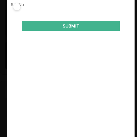
Sí
No
SUBMIT
Felipe Castro y Mauricio Garetto |
24.06.2026
Estudio de mercado de la educación (con Felipe Castro y
Mauricio Garetto)