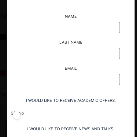
DESTACADOS
NAME
Reflexiones sobre las decisiones de la Comisión Antidistorsiones y
sus desafíos futuros
LAST NAME
EMAIL
La fusión Paramount / Warner Bros: el viaje de un gigante
PODCAST DESTACADO
I WOULD LIKE TO RECEIVE ACADEMIC OFFERS.
Sí
No
I WOULD LIKE TO RECEIVE NEWS AND TALKS.