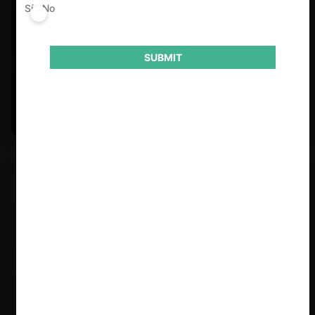
Sí
No
SUBMIT
Felipe Castro y Mauricio Garetto |
24.06.2026
Estudio de mercado de la educación (con Felipe Castro y
Mauricio Garetto)