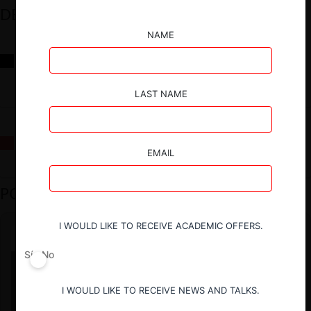
DESTACADOS
NAME
Reflexiones sobre las decisiones de la Comisión Antidistorsiones y
sus desafíos futuros
LAST NAME
La fusión Paramount / Warner Bros: el viaje de un gigante
EMAIL
PODCAST DESTACADO
I WOULD LIKE TO RECEIVE ACADEMIC OFFERS.
Sí
No
I WOULD LIKE TO RECEIVE NEWS AND TALKS.