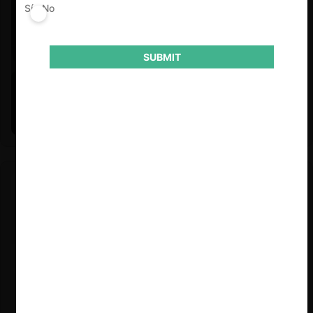
Sí
No
SUBMIT
Felipe Castro y Mauricio Garetto |
24.06.2026
Estudio de mercado de la educación (con Felipe Castro y
Mauricio Garetto)