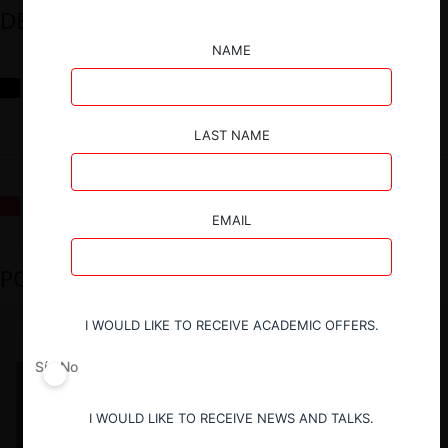
DESTACADOS
NAME
Reflexiones sobre las decisiones de la Comisión Antidistorsiones y
sus desafíos futuros
LAST NAME
La fusión Paramount / Warner Bros: el viaje de un gigante
EMAIL
PODCAST DESTACADO
I WOULD LIKE TO RECEIVE ACADEMIC OFFERS.
Sí
No
I WOULD LIKE TO RECEIVE NEWS AND TALKS.