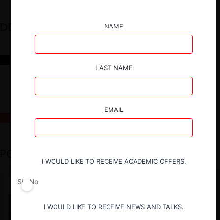
DESTACADOS
NAME
Reflexiones sobre las decisiones de la Comisión Antidistorsiones y
sus desafíos futuros
LAST NAME
EMAIL
La fusión Paramount / Warner Bros: el viaje de un gigante
PODCAST DESTACADO
I WOULD LIKE TO RECEIVE ACADEMIC OFFERS.
Sí
No
I WOULD LIKE TO RECEIVE NEWS AND TALKS.