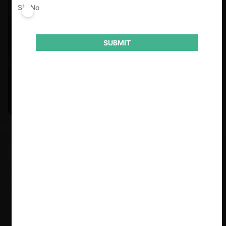
Sí
No
SUBMIT
Felipe Castro y Mauricio Garetto |
24.06.2026
Estudio de mercado de la educación (con Felipe Castro y
Mauricio Garetto)