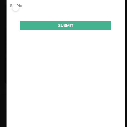
Sí
No
SUBMIT
Felipe Castro y Mauricio Garetto |
24.06.2026
Estudio de mercado de la educación (con Felipe Castro y
Mauricio Garetto)