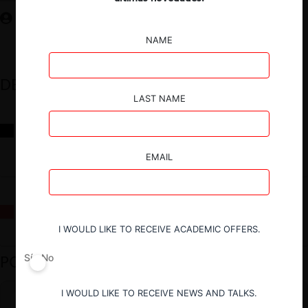
NAME
DESTACADOS
LAST NAME
Reflexiones sobre las decisiones de la Comisión Antidistorsiones y
sus desafíos futuros
EMAIL
La fusión Paramount / Warner Bros: el viaje de un gigante
I WOULD LIKE TO RECEIVE ACADEMIC OFFERS.
PODCAST DESTACADO
Sí
No
I WOULD LIKE TO RECEIVE NEWS AND TALKS.