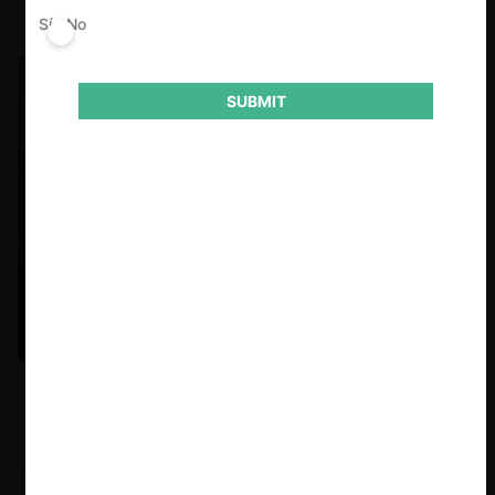
Sí
No
SUBMIT
Felipe Castro y Mauricio Garetto |
24.06.2026
Estudio de mercado de la educación (con Felipe Castro y
Mauricio Garetto)