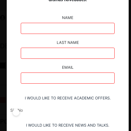
Guardar
NAME
LAST NAME
DESTACADOS
Reflexiones sobre las decisiones de la Comisión Antidistorsiones y
EMAIL
sus desafíos futuros
I WOULD LIKE TO RECEIVE ACADEMIC OFFERS.
La fusión Paramount / Warner Bros: el viaje de un gigante
Sí
No
PODCAST DESTACADO
I WOULD LIKE TO RECEIVE NEWS AND TALKS.