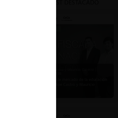
PODCAST DESTACADO
Felipe Castro y Mauricio Garetto |
24.06.2026
Estudio de mercado de la educación
(con Felipe Castro y Mauricio
Garetto)