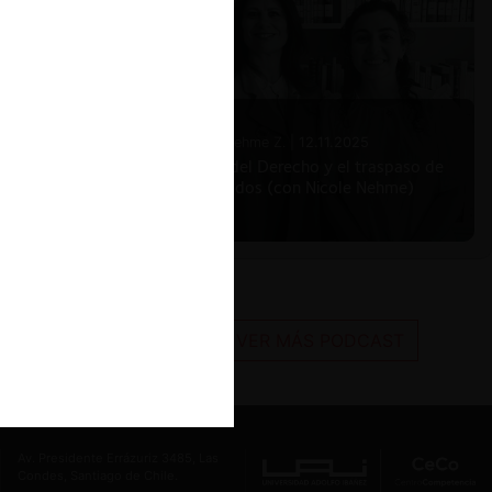
Nicole Nehme Z. |
12.11.2025
El arte del Derecho y el traspaso de
los legados (con Nicole Nehme)
VER MÁS PODCAST
Av. Presidente Errázuriz 3485, Las
Condes, Santiago de Chile.