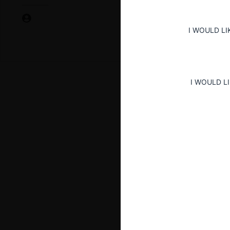
I WOULD LI
I WOULD L