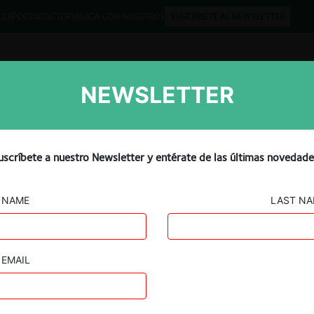
QUIPO
CONTACTO
PUBLICA CON NOSOTROS
SUSCRÍBETE AL NEWSLETTER
NEWSLETTER
Libros
Opinión
Podcast
la Competencia de Israel
uscríbete a nuestro Newsletter y entérate de las últimas novedade
iciones no declaradas
NAME
LAST N
EMAIL
Guard