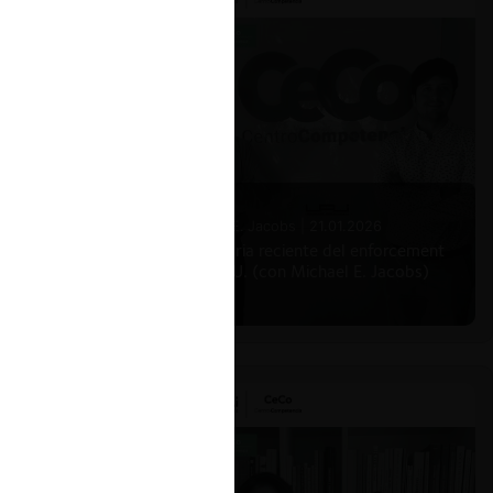
Michael E. Jacobs |
21.01.2026
La historia reciente del enforcement
en EE.UU. (con Michael E. Jacobs)