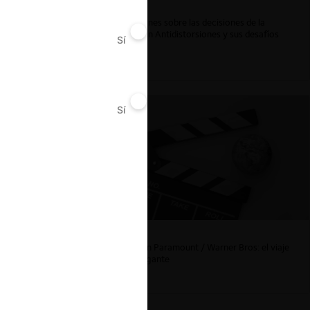
Reflexiones sobre las decisiones de la
Comisión Antidistorsiones y sus desafíos
Sí
No
futuros
Sí
No
La fusión Paramount / Warner Bros: el viaje
de un gigante