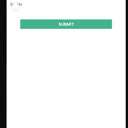
Sí
No
SUBMIT
Felipe Castro y Mauricio Garetto |
24.06.2026
Estudio de mercado de la educación (con Felipe Castro y
Mauricio Garetto)