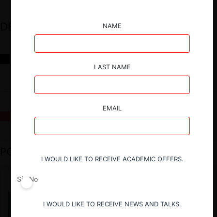
DESTACADOS
NAME
Reflexiones sobre las decisiones de la Comisión Antidistorsiones y
sus desafíos futuros
LAST NAME
EMAIL
La fusión Paramount / Warner Bros: el viaje de un gigante
PODCAST DESTACADO
I WOULD LIKE TO RECEIVE ACADEMIC OFFERS.
Sí
No
I WOULD LIKE TO RECEIVE NEWS AND TALKS.