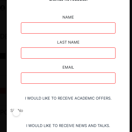
NAME
DESTACADOS
LAST NAME
Reflexiones sobre las decisiones de la Comisión Antidistorsiones y
sus desafíos futuros
EMAIL
La fusión Paramount / Warner Bros: el viaje de un gigante
I WOULD LIKE TO RECEIVE ACADEMIC OFFERS.
PODCAST DESTACADO
Sí
No
I WOULD LIKE TO RECEIVE NEWS AND TALKS.