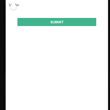
Sí
No
SUBMIT
Felipe Castro y Mauricio Garetto |
24.06.2026
Estudio de mercado de la educación (con Felipe Castro y
Mauricio Garetto)