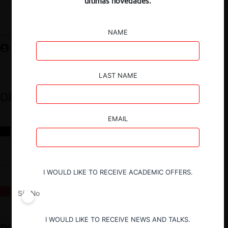
últimas novedades.
Guardar
NAME
LAST NAME
DESTACADOS
EMAIL
Reflexiones sobre las decisiones de la Comisión Antidistorsiones y
sus desafíos futuros
I WOULD LIKE TO RECEIVE ACADEMIC OFFERS.
La fusión Paramount / Warner Bros: el viaje de un gigante
Sí
No
I WOULD LIKE TO RECEIVE NEWS AND TALKS.