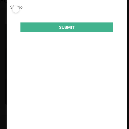
PODCAST DESTACADO
Sí
No
SUBMIT
Felipe Castro y Mauricio Garetto |
24.06.2026
Estudio de mercado de la educación (con Felipe Castro y
Mauricio Garetto)