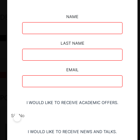
DESTACADOS
NAME
Reflexiones sobre las decisiones de la Comisión Antidistorsiones y
sus desafíos futuros
LAST NAME
EMAIL
La fusión Paramount / Warner Bros: el viaje de un gigante
PODCAST DESTACADO
I WOULD LIKE TO RECEIVE ACADEMIC OFFERS.
Sí
No
I WOULD LIKE TO RECEIVE NEWS AND TALKS.