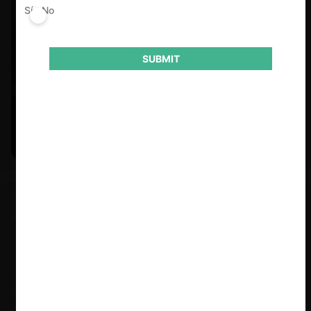
Sí
No
SUBMIT
Felipe Castro y Mauricio Garetto |
24.06.2026
Estudio de mercado de la educación (con Felipe Castro y
Mauricio Garetto)