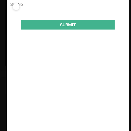
Sí
No
SUBMIT
Felipe Castro y Mauricio Garetto |
24.06.2026
Estudio de mercado de la educación (con Felipe Castro y
Mauricio Garetto)