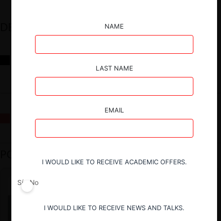
DESTACADOS
NAME
Reflexiones sobre las decisiones de la Comisión Antidistorsiones y
sus desafíos futuros
LAST NAME
EMAIL
La fusión Paramount / Warner Bros: el viaje de un gigante
PODCAST DESTACADO
I WOULD LIKE TO RECEIVE ACADEMIC OFFERS.
Sí
No
I WOULD LIKE TO RECEIVE NEWS AND TALKS.