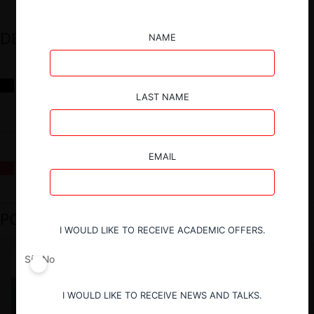
DESTACADOS
NAME
Reflexiones sobre las decisiones de la Comisión Antidistorsiones y
sus desafíos futuros
LAST NAME
EMAIL
La fusión Paramount / Warner Bros: el viaje de un gigante
PODCAST DESTACADO
I WOULD LIKE TO RECEIVE ACADEMIC OFFERS.
Sí
No
I WOULD LIKE TO RECEIVE NEWS AND TALKS.