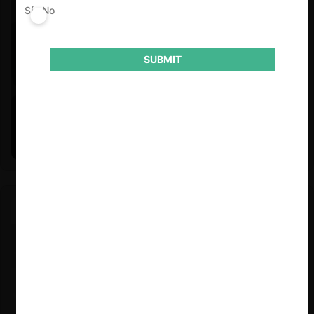
Sí
No
SUBMIT
Felipe Castro y Mauricio Garetto |
24.06.2026
Estudio de mercado de la educación (con Felipe Castro y
Mauricio Garetto)