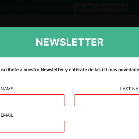
QUIPO
CONTACTO
PUBLICA CON NOSOTROS
SUSCRÍBETE AL NEWSLETTER
NEWSLETTER
Libros
Opinión
Podcast
ing market study final rep
uscríbete a nuestro Newsletter y entérate de las últimas novedade
NAME
LAST N
EMAIL
Guard