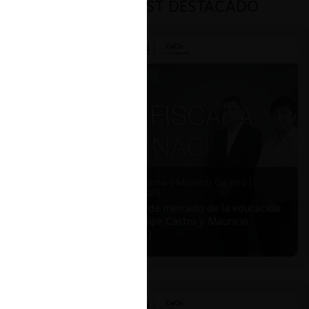
PODCAST DESTACADO
Felipe Castro y Mauricio Garetto |
24.06.2026
Estudio de mercado de la educación
(con Felipe Castro y Mauricio
Garetto)