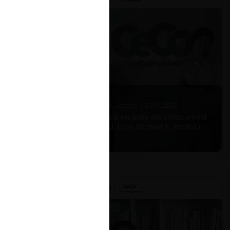
Michael E. Jacobs |
21.01.2026
La historia reciente del enforcement
en EE.UU. (con Michael E. Jacobs)