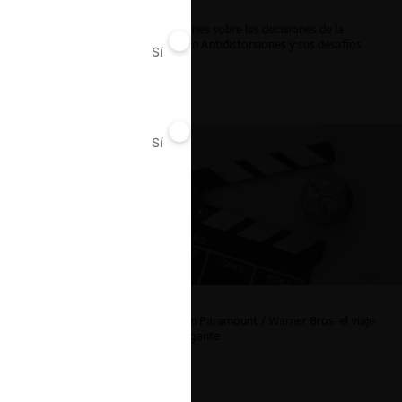
Reflexiones sobre las decisiones de la
Comisión Antidistorsiones y sus desafíos
Sí
No
futuros
Sí
No
La fusión Paramount / Warner Bros: el viaje
de un gigante