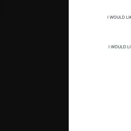
I WOULD LI
I WOULD L