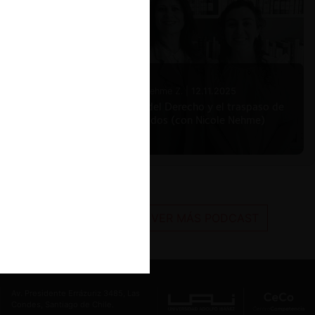
Nicole Nehme Z. |
12.11.2025
El arte del Derecho y el traspaso de
los legados (con Nicole Nehme)
VER MÁS PODCAST
Av. Presidente Errázuriz 3485, Las
Condes, Santiago de Chile.